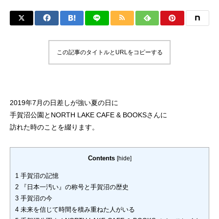
この記事のタイトルとURLをコピーする
2019年7月の日差しが強い夏の日に
手賀沼公園とNORTH LAKE CAFE & BOOKSさんに
訪れた時のことを綴ります。
Contents
[
hide
]
1
手賀沼の記憶
2
『日本一汚い』の称号と手賀沼の歴史
3
手賀沼の今
4
未来を信じて時間を積み重ねた人がいる