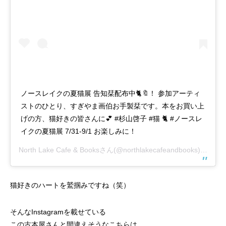
ノースレイクの夏猫展 告知栞配布中🐈🔖！ 参加アーティ
ストのひとり、すぎやま画伯お手製栞です。本をお買い上
げの方、猫好きの皆さんに💕 #杉山啓子 #猫 🐈 #ノースレ
イクの夏猫展 7/31-9/1 お楽しみに！
North Lake Cafe & Books
さん(@northlakecafeandbooks)がシェアした投稿 –
猫好きのハートを鷲掴みですね（笑）
そんなInstagramを載せている
この古本屋さんと間違えそうなこちらは