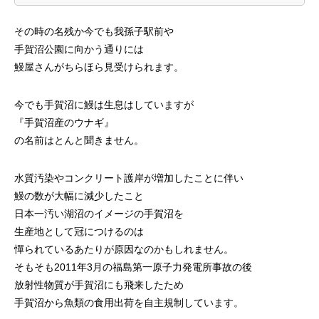
その時の名残か今でも我孫子駅前や
手賀沼公園に向かう通りには
鰻屋さんがちらほら見受けられます。
今でも手賀沼に鰻は生息はしていますが
『手賀沼産のウナギ』
の名前はとんと聞きません。
水質汚染やコンクリート護岸が増加したことに伴い
鰻の数が大幅に減少したこと
日本一汚い湖沼のイメージの手賀沼を
生産地として冠につけるのは
憚られているあたりが原因なのかもしれません。
そもそも2011年3月の福島第一原子力発電所事故の後
放射性物質が手賀沼にも飛来したため
手賀沼から魚類の食用出荷を自主規制しています。