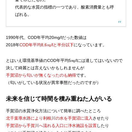
代表的な水質の指標の一つであり、酸素消費量とも呼
ばれる。
1990年代、COD年平均20mg/lだった数値は
2018年
COD年平均8,6㎎/lと半分以下
になっています。
とはいえ環境基準値のCOD年平均5㎎/lには達してはいないので
決して綺麗とは言えないかもしれませんが
手賀沼から匂いが無くなったのも納得
です。
（匂いがしている状況が異常事態だったのですが）
未来を信じて時間を積み重ねた人がいる
手賀沼の水質浄化方法について簡単に調べたところ
北千葉導水路により利根川の水を手賀沼に流入
させたり
手賀沼から手賀川へ流れる入口に浄水施設を設置
したり