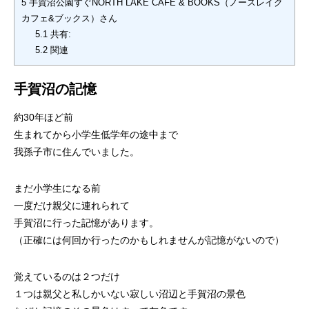
5
手賀沼公園すぐNORTH LAKE CAFE & BOOKS（ノースレイク
カフェ&ブックス）さん
5.1
共有:
5.2
関連
手賀沼の記憶
約30年ほど前
生まれてから小学生低学年の途中まで
我孫子市に住んでいました。
まだ小学生になる前
一度だけ親父に連れられて
手賀沼に行った記憶があります。
（正確には何回か行ったのかもしれませんが記憶がないので）
覚えているのは２つだけ
１つは親父と私しかいない寂しい沼辺と手賀沼の景色