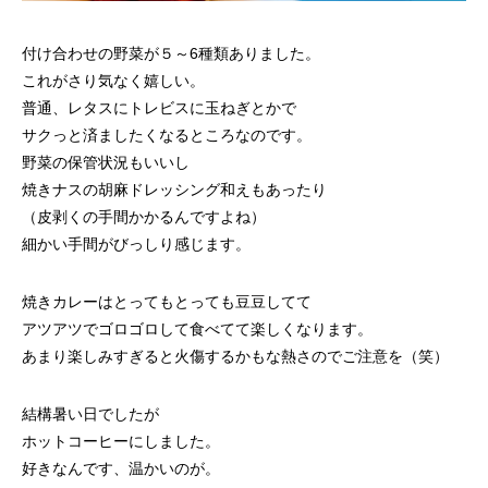
付け合わせの野菜が５～6種類ありました。
これがさり気なく嬉しい。
普通、レタスにトレビスに玉ねぎとかで
サクっと済ましたくなるところなのです。
野菜の保管状況もいいし
焼きナスの胡麻ドレッシング和えもあったり
（皮剥くの手間かかるんですよね）
細かい手間がびっしり感じます。
焼きカレーはとってもとっても豆豆してて
アツアツでゴロゴロして食べてて楽しくなります。
あまり楽しみすぎると火傷するかもな熱さのでご注意を（笑）
結構暑い日でしたが
ホットコーヒーにしました。
好きなんです、温かいのが。
Twitter
instagram