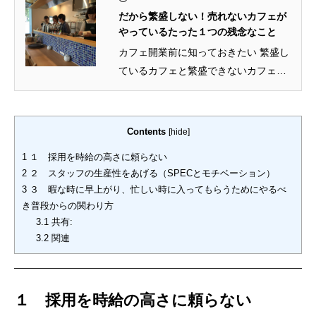
だから繁盛しない！売れないカフェが
やっているたった１つの残念なこと
カフェ開業前に知っておきたい 繁盛し
ているカフェと繁盛できないカフェの
違い 一言で言うと、 満席に備...
Contents
[
hide
]
1
１ 採用を時給の高さに頼らない
2
２ スタッフの生産性をあげる（SPECとモチベーション）
3
３ 暇な時に早上がり、忙しい時に入ってもらうためにやるべ
き普段からの関わり方
3.1
共有:
3.2
関連
１ 採用を時給の高さに頼らない