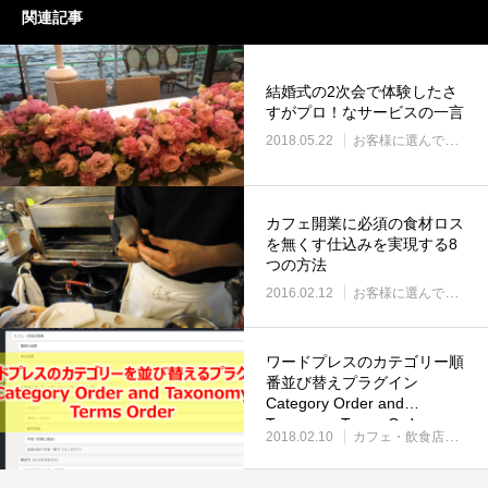
関連記事
結婚式の2次会で体験したさ
すがプロ！なサービスの一言
2018.05.22
お客様に選んでいただくには？（マーケティング）
カフェ開業に必須の食材ロス
を無くす仕込みを実現する8
つの方法
2016.02.12
お客様に選んでいただくには？（マーケティング）
ワードプレスのカテゴリー順
番並び替えプラグイン
Category Order and
Taxonomy Terms Order
2018.02.10
カフェ・飲食店WEBマーケティング