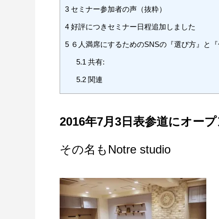
3
セミナー参加者の声（抜粋）
4
好評につきセミナー日程追加しました
5
６人満席にするためのSNSの『選び方』と
5.1
共有:
5.2
関連
2016年7月3日表参道にオ
その名もNotre studio