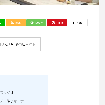
E
RSS
feedly
Pin it
note
トルとURLをコピーする
ンスタジオ
プト作りセミナー