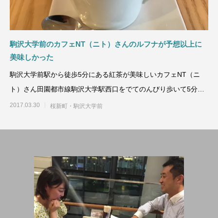
駒沢大学前のカフェNT（ニト）さんのルフナが予想以上に
美味しかった
駒沢大学前駅から徒歩5分にある紅茶が美味しいカフェNT（ニ
ト）さん田園都市線駒沢大学駅西口をでてのんびり歩いて5分ほ
ど住所を確認
2017.03.30
桜新町・駒沢大学前